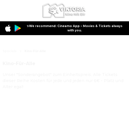
✨We recommend: Cineamo App – Movies & Tickets always
with you.
Specials
Kino-Für-Alle
Kino-Für-Alle
Unser "Sonderangebot" zum Einheitspreis. Alle Tickets
dieser Reihe Kosten für jede und jeden nur 6€ - Platz und
Alter egal!